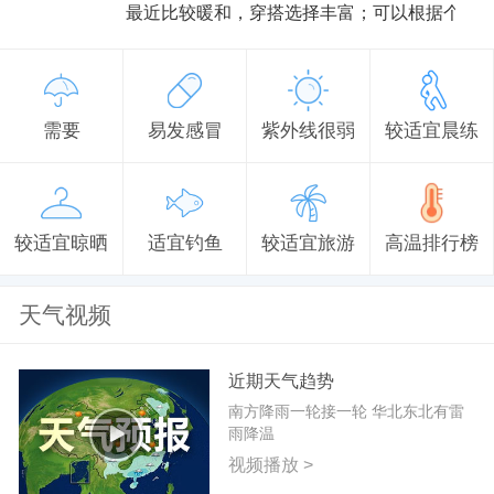
最近比较暖和，穿搭选择丰富；可以根据个人
需要
易发感冒
紫外线很弱
较适宜晨练
较适宜晾晒
适宜钓鱼
较适宜旅游
高温排行榜
天气视频
近期天气趋势
南方降雨一轮接一轮 华北东北有雷
雨降温
视频播放 >