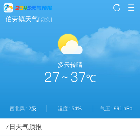
伯劳镇天气
[
切换
]
多云转晴
27 ~ 37
℃
西北风 :
2级
湿度 :
54%
气压 :
991 hPa
7日天气预报