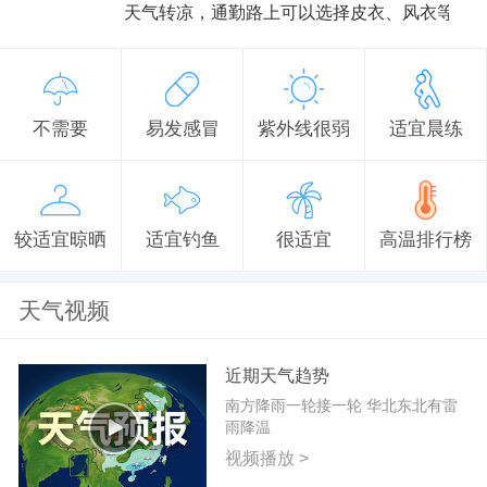
天气转凉，通勤路上可以选择皮衣、风衣等防
不需要
易发感冒
紫外线很弱
适宜晨练
较适宜晾晒
适宜钓鱼
很适宜
高温排行榜
天气视频
近期天气趋势
南方降雨一轮接一轮 华北东北有雷
雨降温
视频播放 >