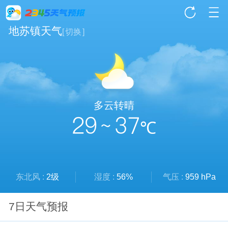
地苏镇天气
[
切换
]
多云转晴
29 ~ 37
℃
东北风 :
2级
湿度 :
56%
气压 :
959 hPa
7日天气预报