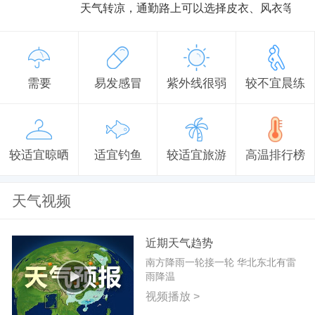
天气转凉，通勤路上可以选择皮衣、风衣等防
需要
易发感冒
紫外线很弱
较不宜晨练
较适宜晾晒
适宜钓鱼
较适宜旅游
高温排行榜
天气视频
近期天气趋势
南方降雨一轮接一轮 华北东北有雷
雨降温
视频播放 >