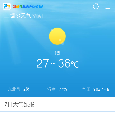
二塘乡天气
[
切换
]
晴
27 ~ 36
℃
东北风 :
2级
湿度 :
77%
气压 :
982 hPa
7日天气预报