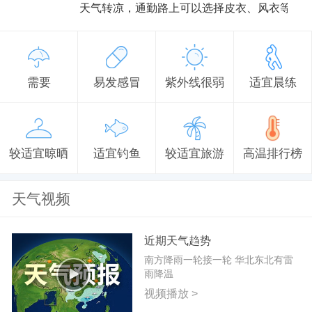
天气转凉，通勤路上可以选择皮衣、风衣等防
需要
易发感冒
紫外线很弱
适宜晨练
较适宜晾晒
适宜钓鱼
较适宜旅游
高温排行榜
天气视频
近期天气趋势
南方降雨一轮接一轮 华北东北有雷
雨降温
视频播放 >