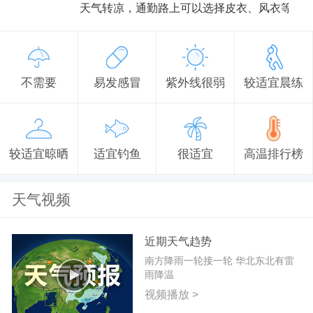
天气转凉，通勤路上可以选择皮衣、风衣等防
不需要
易发感冒
紫外线很弱
较适宜晨练
较适宜晾晒
适宜钓鱼
很适宜
高温排行榜
天气视频
近期天气趋势
南方降雨一轮接一轮 华北东北有雷
雨降温
视频播放 >