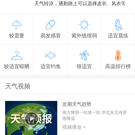
天气转凉，通勤路上可以选择皮衣、风衣等防
较需要
易发感冒
紫外线很弱
适宜晨练
较适宜晾晒
适宜钓鱼
很适宜
高温排行榜
天气视频
近期天气趋势
南方降雨一轮接一轮 华北东北有雷
雨降温
视频播放 >