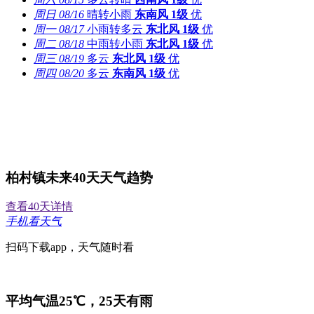
周日
08/16
晴转小雨
东南风
1级
优
周一
08/17
小雨转多云
东北风
1级
优
周二
08/18
中雨转小雨
东北风
1级
优
周三
08/19
多云
东北风
1级
优
周四
08/20
多云
东南风
1级
优
柏村镇未来40天天气趋势
查看40天详情
手机看天气
扫码下载app，天气随时看
平均气温25℃，
25
天有雨