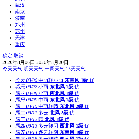
武汉
南京
济南
郑州
苏州
天津
重庆
确定
取消
2026年8月06日-2026年8月20日
今天天气
明天天气
一周天气
15天天气
今天
08/06
中雨转小雨
东南风
1级
优
明天
08/07
小雨
东北风
1级
优
周六
08/08
小雨
西北风
1级
优
周日
08/09
中雨
东北风
1级
优
周一
08/10
中雨转晴
东北风
2级
优
周二
08/11
多云
北风
2级
优
周三
08/12
晴
北风
1级
优
周四
08/13
多云转阴
西北风
1级
优
周五
08/14
多云转阴
东南风
1级
优
周六
08/15
多云转晴
西南风
1级
优