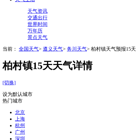
天气资讯
交通出行
世界时间
万年历
景点天气
当前：
全国天气
>
遵义天气
>
务川天气
>
柏村镇天气预报15天
柏村镇15天天气详情
[切换]
设为默认城市
热门城市
北京
上海
杭州
广州
深圳