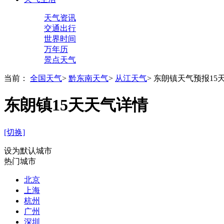
天气资讯
交通出行
世界时间
万年历
景点天气
当前：
全国天气
>
黔东南天气
>
从江天气
>
东朗镇天气预报15
东朗镇15天天气详情
[切换]
设为默认城市
热门城市
北京
上海
杭州
广州
深圳