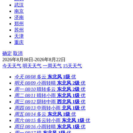
武汉
南京
济南
郑州
苏州
天津
重庆
确定
取消
2026年8月08日-2026年8月22日
今天天气
明天天气
一周天气
15天天气
今天
08/08
多云
东北风
1级
优
明天
08/09
小雨转晴
东北风
2级
优
周一
08/10
晴转多云
东北风
2级
优
周二
08/11
晴转小雨
东北风
1级
优
周三
08/12
阴转中雨
西北风
1级
优
周四
08/13
中雨转小雨
北风
1级
优
周五
08/14
多云
东北风
1级
优
周六
08/15
多云转小雨
东北风
1级
优
周日
08/16
小雨转晴
东北风
1级
优
周一
08/17
晴
东北风
1级
优