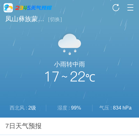
凤山彝族蒙古族乡天气
[
切换
]
小雨转中雨
17 ~ 22
℃
西北风 :
2级
湿度 :
99%
气压 :
834 hPa
7日天气预报