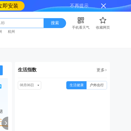
立即安装
不再提示
名称
搜索
手机看天气
收藏网页
州
杭州
生活指数
更多>
08月06日
生活健康
户外出行
周六
周日
周一
周二
周
08/15
08/16
08/17
08/18
08
阴
阴
阴
阴转多云
多云转小雨
中雨