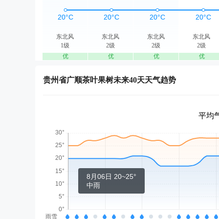
东北风
东北风
东北风
东北风
1级
2级
2级
2级
优
优
优
优
贵州省广顺茶叶果树未来40天天气趋势
平均气
8月06日 20~25°
中雨
雨雪