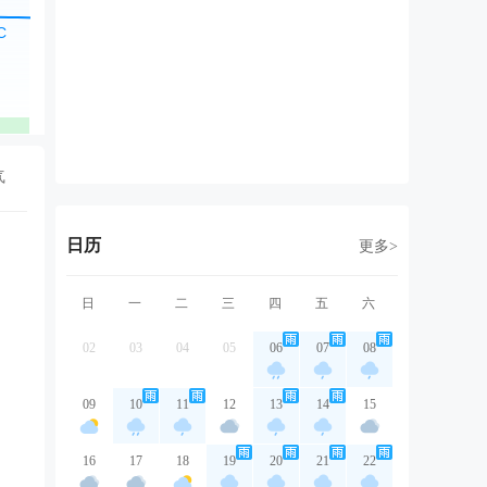
北风
东北风
东北风
东北风
东
1级
2级
2级
2级
2
优
优
优
优
气
日历
更多>
日
一
二
三
四
五
六
02
03
04
05
06
07
08
09
10
11
12
13
14
15
16
17
18
19
20
21
22