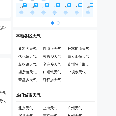
23
24
25
26
27
28
29
更多>
本地各区天气
新寨乡天气
摆塘乡天气
长寨街道天气
代化镇天气
敦操乡天气
白云山镇天气
鼓扬镇天气
交麻乡天气
贵州省广顺茶叶果树天气
摆所镇天气
广顺镇天气
中坝乡天气
营盘乡天气
种获乡天气
天气
热门城市天气
天气
北京天气
上海天气
广州天气
深圳天气
南京天气
杭州天气