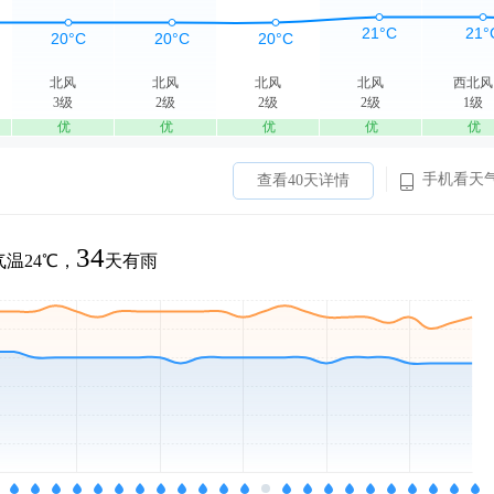
北风
北风
北风
北风
西北风
3级
2级
2级
2级
1级
优
优
优
优
优
手机看天
查看40天详情
34
温24℃，
天有雨