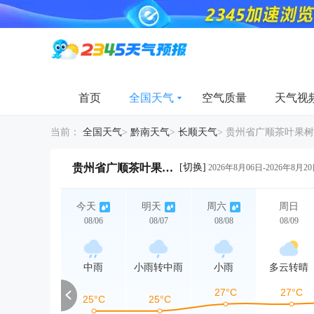
首页
全国天气
空气质量
天气视
当前：
全国天气
>
黔南天气
>
长顺天气
>
贵州省广顺茶叶果树
[切换]
贵州省广顺茶叶果树15天天气详情
2026年8月06日-2026年8月2
今天
明天
周六
周日
08/06
08/07
08/08
08/09
中雨
小雨转中雨
小雨
多云转晴