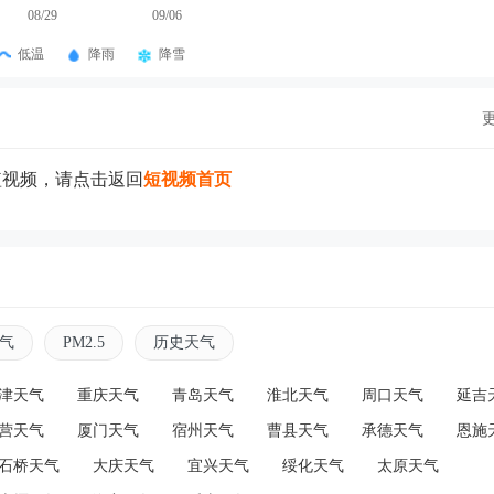
08/29
09/06
低温
降雨
降雪
短视频，请点击返回
短视频首页
气
PM2.5
历史天气
津天气
重庆天气
青岛天气
淮北天气
周口天气
延吉
营天气
厦门天气
宿州天气
曹县天气
承德天气
恩施
石桥天气
大庆天气
宜兴天气
绥化天气
太原天气