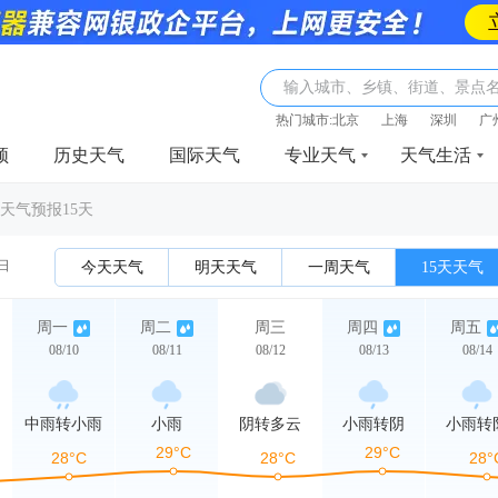
输入城市、乡镇、街道、景点
热门城市:
北京
上海
深圳
广
频
历史天气
国际天气
专业天气
天气生活
天气预报15天
0日
今天天气
明天天气
一周天气
15天天气
周一
周二
周三
周四
周五
08/10
08/11
08/12
08/13
08/14
中雨转小雨
小雨
阴转多云
小雨转阴
小雨转