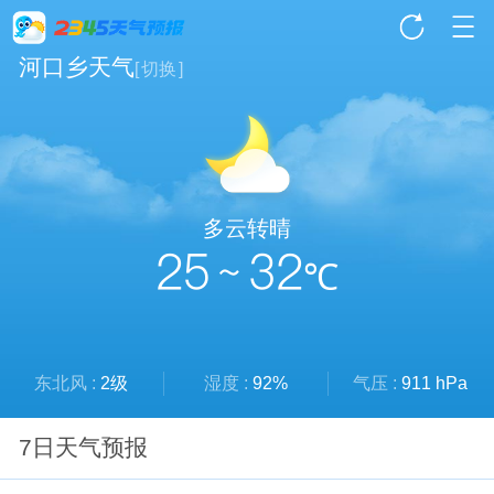
河口乡天气
[
切换
]
多云转晴
25 ~ 32
℃
东北风 :
2级
湿度 :
92%
气压 :
911 hPa
7日天气预报