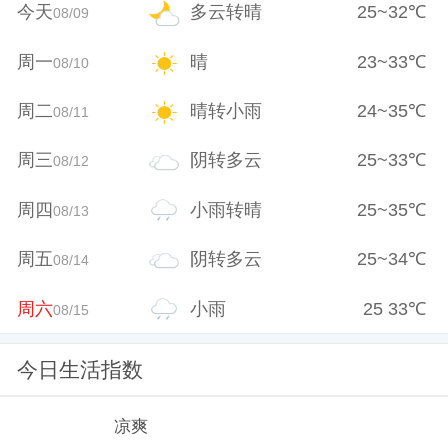
今天
多云转晴
25
~
32
℃
08/09
周一
晴
23
~
33
℃
08/10
周二
晴转小雨
24
~
35
℃
08/11
周三
阴转多云
25
~
33
℃
08/12
周四
小雨转晴
25
~
35
℃
08/13
周五
阴转多云
25
~
34
℃
08/14
周六
小雨
25
33
℃
08/15
今日生活指数
凉爽