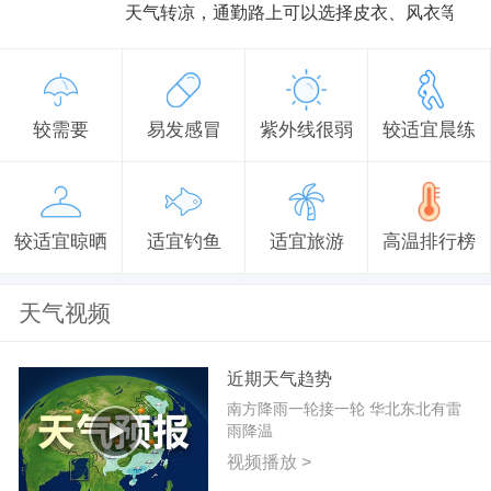
天气转凉，通勤路上可以选择皮衣、风衣等防
较需要
易发感冒
紫外线很弱
较适宜晨练
较适宜晾晒
适宜钓鱼
适宜旅游
高温排行榜
天气视频
近期天气趋势
南方降雨一轮接一轮 华北东北有雷
雨降温
视频播放 >