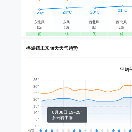
东北风
东风
西北风
西北风
1级
1级
1级
2级
优
优
优
优
桴焉镇未来40天天气趋势
平均气
8月08日 19~25°
多云转中雨
雨雪