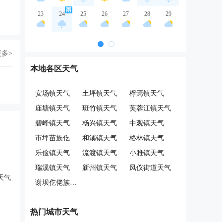
23
24
25
26
27
28
29
更多>
本地各区天气
安场镇天气
土坪镇天气
桴焉镇天气
庙塘镇天气
班竹镇天气
芙蓉江镇天气
碧峰镇天气
杨兴镇天气
中观镇天气
市坪苗族仡佬族乡天气
和溪镇天气
格林镇天气
乐俭镇天气
流渡镇天气
小雅镇天气
瑞溪镇天气
新州镇天气
凤仪街道天气
天气
谢坝仡佬族苗族乡天气
热门城市天气