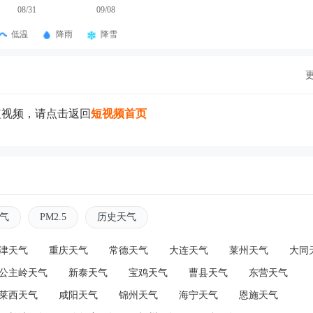
08/31
09/08
低温
降雨
降雪
短视频，请点击返回
短视频首页
气
PM2.5
历史天气
津天气
重庆天气
常德天气
大连天气
莱州天气
大同
公主岭天气
新泰天气
宝鸡天气
曹县天气
东营天气
莱西天气
咸阳天气
锦州天气
海宁天气
恩施天气