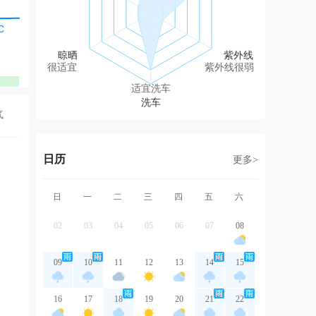
东风
东北风
北风
东风
东
1级
1级
1级
1级
1
很适宜
紫外线很弱
优
优
优
优
适宜洗车
气
日历
更多>
日
一
二
三
四
五
六
02
03
04
05
06
07
08
09
10
11
12
13
14
15
16
17
18
19
20
21
22