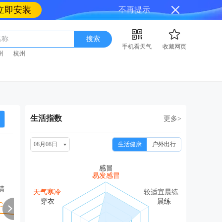
立即安装
不再提示
名称
搜索
手机看天气
收藏网页
州
杭州
生活指数
更多>
08月08日
生活健康
户外出行
周一
周二
周三
周四
周
08/17
08/18
08/19
08/20
08
易发感冒
晴
晴
小雨
晴转多云
多云转阴
小雨
天气寒冷
较适宜晨练