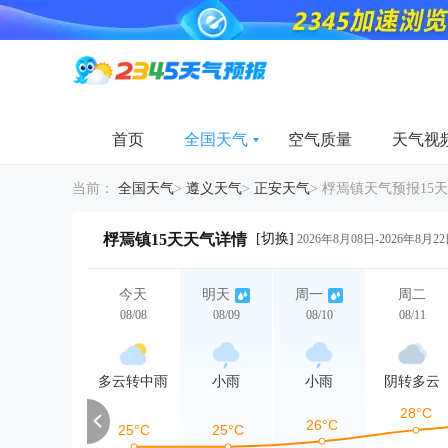
首页
全国天气
空气质量
天气视
当前：
全国天气
>
遵义天气
>
正安天气
>
桴焉镇天气预报15天
[切换]
桴焉镇15天天气详情
2026年8月08日-2026年8月2
今天
明天
周一
周二
08/08
08/09
08/10
08/11
多云转中雨
小雨
小雨
阴转多云