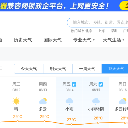
输入城市、乡镇、街道、景点
热门城市:
北京
上海
深圳
广
频
历史天气
国际天气
专业天气
天气生活
2日
今天天气
明天天气
一周天气
15天天气
周三
周四
周五
周六
周日
08/12
08/13
08/14
08/15
08/16
晴
多云
小雨
小雨转阴
多云转