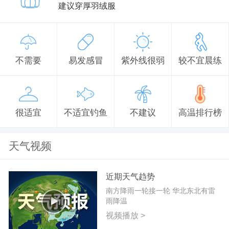
建议穿厚羽绒服
不需要
易发感冒
紫外线很弱
较不宜晨练
很适宜
不适宜钓鱼
不建议
高温排行榜
天气视频
近期天气趋势
南方降雨一轮接一轮 华北东北有雷
雨降温
视频播放 >