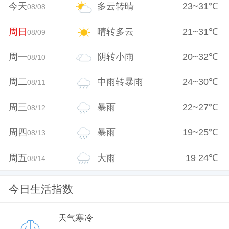
今天
多云转晴
23
~
31
℃
08/08
周日
晴转多云
21
~
31
℃
08/09
周一
阴转小雨
20
~
32
℃
08/10
周二
中雨转暴雨
24
~
30
℃
08/11
周三
暴雨
22
~
27
℃
08/12
周四
暴雨
19
~
25
℃
08/13
周五
大雨
19
24
℃
08/14
今日生活指数
天气寒冷