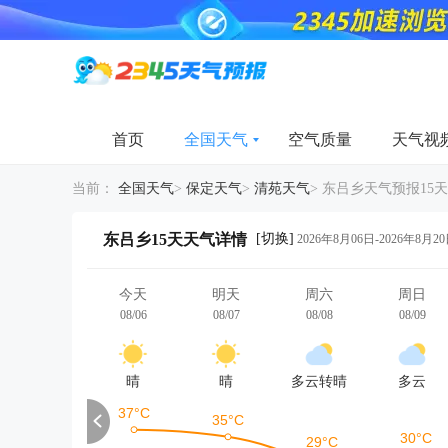
首页
全国天气
空气质量
天气视
当前：
全国天气
>
保定天气
>
清苑天气
>
东吕乡天气预报15天
[切换]
东吕乡15天天气详情
2026年8月06日-2026年8月2
今天
明天
周六
周日
08/06
08/07
08/08
08/09
晴
晴
多云转晴
多云