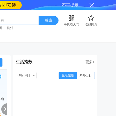
立即安装
不再提示
名称
搜索
手机看天气
收藏网页
州
杭州
生活指数
更多>
08月06日
生活健康
户外出行
周六
周日
周一
周二
周
08/15
08/16
08/17
08/18
08
小雨
中雨转小雨
多云转小雨
多云转小雨
多云