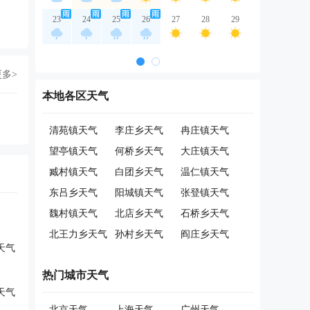
23
24
25
26
27
28
29
更多>
本地各区天气
清苑镇天气
李庄乡天气
冉庄镇天气
望亭镇天气
何桥乡天气
大庄镇天气
臧村镇天气
白团乡天气
温仁镇天气
东吕乡天气
阳城镇天气
张登镇天气
魏村镇天气
北店乡天气
石桥乡天气
北王力乡天气
孙村乡天气
阎庄乡天气
天气
热门城市天气
天气
北京天气
上海天气
广州天气