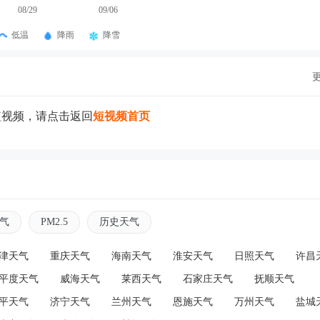
08/29
09/06
低温
降雨
降雪
短视频，请点击返回
短视频首页
气
PM2.5
历史天气
津天气
重庆天气
海南天气
淮安天气
日照天气
许昌
平度天气
威海天气
莱西天气
石家庄天气
抚顺天气
平天气
济宁天气
兰州天气
恩施天气
万州天气
盐城