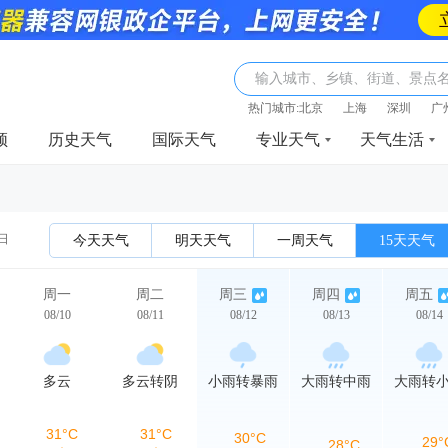
输入城市、乡镇、街道、景点
热门城市:
北京
上海
深圳
广
频
历史天气
国际天气
专业天气
天气生活
0日
今天天气
明天天气
一周天气
15天天气
周一
周二
周三
周四
周五
08/10
08/11
08/12
08/13
08/14
多云
多云转阴
小雨转暴雨
大雨转中雨
大雨转