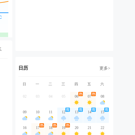
东北风
东北风
东北风
东北风
东
2级
2级
2级
2级
1
优
优
优
优
气
日历
更多>
日
一
二
三
四
五
六
02
03
04
05
06
07
08
09
10
11
12
13
14
15
16
17
18
19
20
21
22