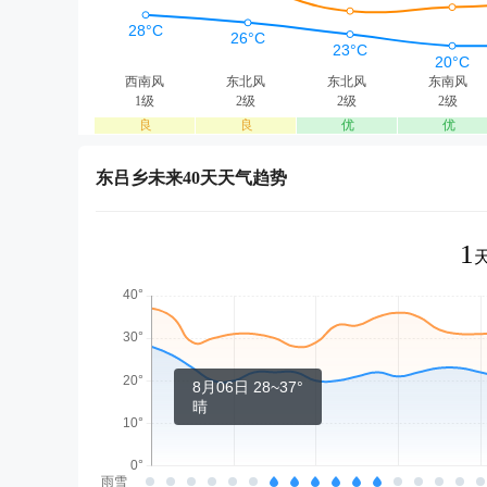
西南风
东北风
东北风
东南风
1级
2级
2级
2级
良
良
优
优
东吕乡未来40天天气趋势
1
8月06日 28~37°
晴
雨雪