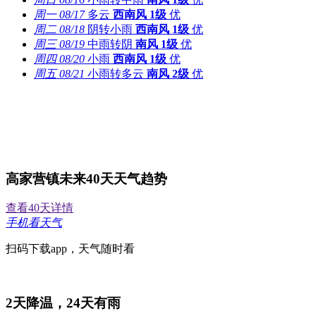
周一
08/17
多云
西南风
1级
优
周二
08/18
阴转小雨
西南风
1级
优
周三
08/19
中雨转阴
南风
1级
优
周四
08/20
小雨
西南风
1级
优
周五
08/21
小雨转多云
南风
2级
优
高家营镇未来40天天气趋势
查看40天详情
手机看天气
扫码下载app，天气随时看
2
天降温，
24
天有雨