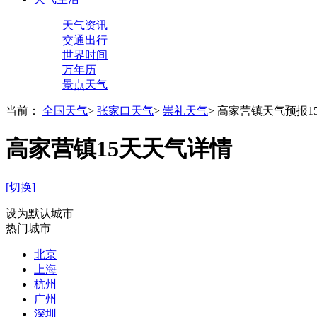
天气资讯
交通出行
世界时间
万年历
景点天气
当前：
全国天气
>
张家口天气
>
崇礼天气
>
高家营镇天气预报1
高家营镇15天天气详情
[切换]
设为默认城市
热门城市
北京
上海
杭州
广州
深圳