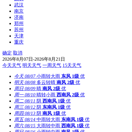
武汉
南京
济南
郑州
苏州
天津
重庆
确定
取消
2026年8月07日-2026年8月21日
今天天气
明天天气
一周天气
15天天气
今天
08/07
小雨转大雨
东风
1级
优
明天
08/08
多云转晴
南风
2级
优
周日
08/09
晴
南风
2级
优
周一
08/10
晴转小雨
西南风
2级
优
周二
08/11
阴
西南风
1级
优
周三
08/12
阴
东南风
1级
优
周四
08/13
阴
南风
1级
优
周五
08/14
中雨转大雨
东南风
1级
优
周六
08/15
大雨转中雨
西南风
1级
优
周日
08/16
小雨转中雨
南风
1级
优