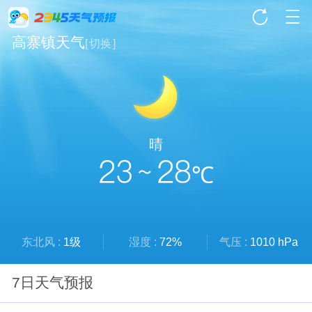
高寨镇天气
[
切换
]
晴
23 ~ 28
℃
东北风 :
1级
湿度 :
72%
气压 :
1010 hPa
7日天气预报