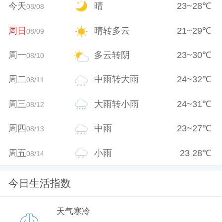
今天
晴
23
~
28
℃
08/08
周日
晴转多云
21
~
29
℃
08/09
周一
多云转阴
23
~
30
℃
08/10
周二
中雨转大雨
24
~
32
℃
08/11
周三
大雨转小雨
24
~
31
℃
08/12
周四
中雨
23
~
27
℃
08/13
周五
小雨
23
28
℃
08/14
今日生活指数
天气寒冷