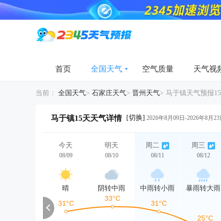
首页
全国天气
空气质量
天气视
当前：
全国天气
>
石家庄天气
>
晋州天气
>
马于镇天气预报1
[切换]
马于镇15天天气详情
2026年8月09日-2026年8月2
今天
明天
周二
周三
08/09
08/10
08/11
08/12
晴
阴转中雨
中雨转小雨
暴雨转大雨