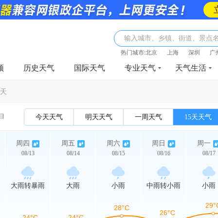
输入城市、乡镇、街道、景点
热门城市:
北京
上海
深圳
广
频
历史天气
国际天气
专业天气
天气生活
5天
3日
今天天气
明天天气
一周天气
15天天气
周四
周五
周六
周日
周一
08/13
08/14
08/15
08/16
08/17
大雨转暴雨
大雨
小雨
中雨转小雨
小雨