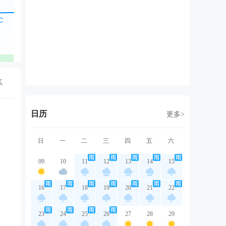
东北风
东北风
东北风
东北风
南
2级
2级
2级
2级
1
优
优
优
优
气
日历
更多>
日
一
二
三
四
五
六
09
10
11
12
13
14
15
16
17
18
19
20
21
22
23
24
25
26
27
28
29