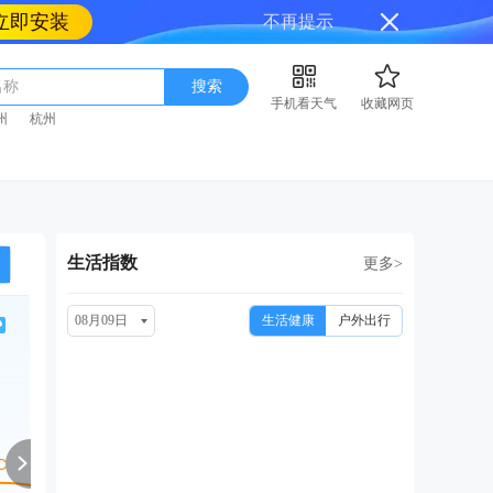
立即安装
不再提示
名称
搜索
手机看天气
收藏网页
州
杭州
生活指数
更多>
08月09日
生活健康
户外出行
周二
周三
周四
周五
周
08/18
08/19
08/20
08/21
08
中雨转多云
小雨转阴
中雨
中雨
小雨