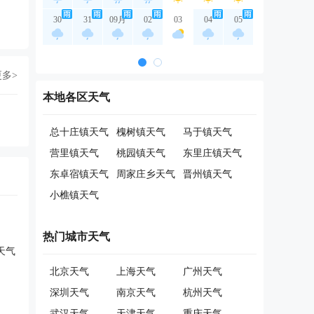
30
31
09月
02
03
04
05
更多>
本地各区天气
总十庄镇天气
槐树镇天气
马于镇天气
营里镇天气
桃园镇天气
东里庄镇天气
东卓宿镇天气
周家庄乡天气
晋州镇天气
小樵镇天气
热门城市天气
天气
北京天气
上海天气
广州天气
深圳天气
南京天气
杭州天气
武汉天气
天津天气
重庆天气