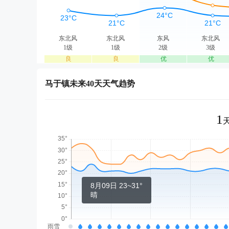
东北风
东北风
东风
东北风
1级
1级
2级
3级
良
良
优
优
马于镇未来40天天气趋势
1
8月09日 23~31°
晴
雨雪