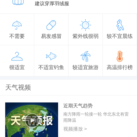
建议穿厚羽绒服
不需要
易发感冒
紫外线很弱
较不宜晨练
很适宜
不适宜钓鱼
较适宜旅游
高温排行榜
天气视频
近期天气趋势
南方降雨一轮接一轮 华北东北有雷
雨降温
视频播放 >