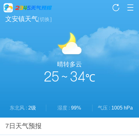
文安镇天气
[
切换
]
晴转多云
25 ~ 34
℃
东北风 :
2级
湿度 :
99%
气压 :
1005 hPa
7日天气预报