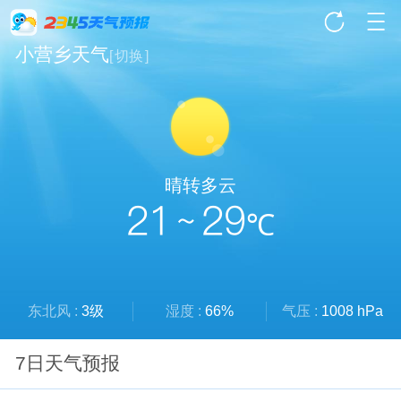
小营乡天气
[
切换
]
晴转多云
21 ~ 29
℃
东北风 :
3级
湿度 :
66%
气压 :
1008 hPa
7日天气预报