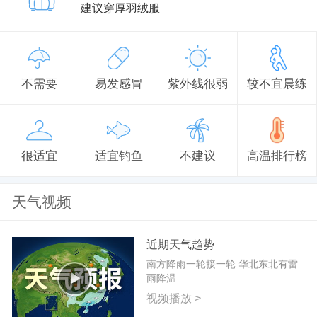
建议穿厚羽绒服
不需要
易发感冒
紫外线很弱
较不宜晨练
很适宜
适宜钓鱼
不建议
高温排行榜
天气视频
近期天气趋势
南方降雨一轮接一轮 华北东北有雷
雨降温
视频播放 >