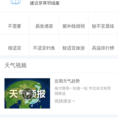
建议穿厚羽绒服
不需要
易发感冒
紫外线很弱
较不宜晨练
很适宜
不适宜钓鱼
较适宜旅游
高温排行榜
天气视频
近期天气趋势
南方降雨一轮接一轮 华北东北有雷
雨降温
视频播放 >