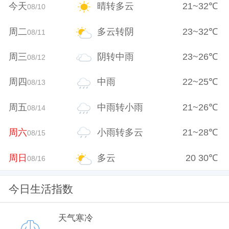
今天
晴转多云
21
~
32
℃
08/10
周二
多云转阴
23
~
32
℃
08/11
周三
阴转中雨
23
~
26
℃
08/12
周四
中雨
22
~
25
℃
08/13
周五
中雨转小雨
21
~
26
℃
08/14
周六
小雨转多云
21
~
28
℃
08/15
周日
多云
20
30
℃
08/16
今日生活指数
天气寒冷