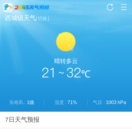
西城镇天气
[
切换
]
晴转多云
21 ~ 32
℃
东南风 :
1级
湿度 :
71%
气压 :
1003 hPa
7日天气预报