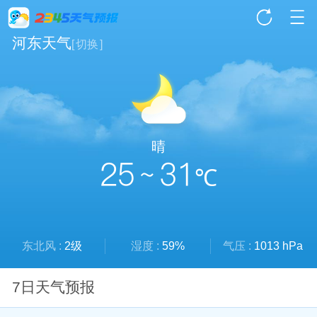
河东天气
[
切换
]
晴
25 ~ 31
℃
东北风 :
2级
湿度 :
59%
气压 :
1013 hPa
7日天气预报