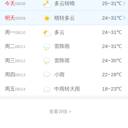
今天
多云转晴
25
~
31
℃
08/08
明天
晴转多云
24
~
31
℃
08/09
周一
多云
24
~
31
℃
08/10
周二
雷阵雨
24
~
31
℃
08/11
周三
雷阵雨
24
~
30
℃
08/12
周四
小雨
22
~
28
℃
08/13
周五
中雨转大雨
18
~
23
℃
08/14
查看详情 >