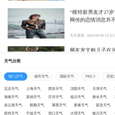
“模特新男友才27
网传的恋情消息并
天天资讯
2026-08-06 19:42:
网友发文称儿子在
通知，当地回应：
天气分类
天天资讯
2026-08-06 19:38:
热门天气
城市天气
国际天气
PM2.5
历史
北京天气
上海天气
西安天气
沈阳天气
天津天气
海南天气
富锦天气
庄河天气
临沂天气
衡水天气
连云港天气
抚顺天气
莱西天气
新泰天气
延安天气
郑州天气
宁波天气
营口天气
大理天气
银川天气