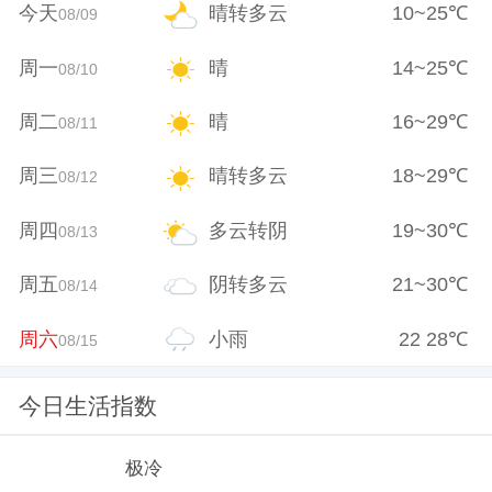
今天
晴转多云
10
~
25
℃
08/09
周一
晴
14
~
25
℃
08/10
周二
晴
16
~
29
℃
08/11
周三
晴转多云
18
~
29
℃
08/12
周四
多云转阴
19
~
30
℃
08/13
周五
阴转多云
21
~
30
℃
08/14
周六
小雨
22
28
℃
08/15
今日生活指数
极冷