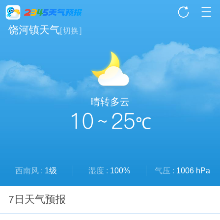
饶河镇天气
[
切换
]
晴转多云
10 ~ 25
℃
西南风 :
1级
湿度 :
100%
气压 :
1006 hPa
7日天气预报