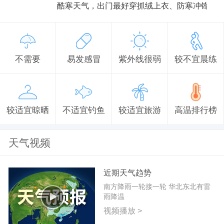
酷寒天气，出门最好穿抓绒上衣、防寒冲锋衣
不需要
易发感冒
紫外线很弱
较不宜晨练
较适宜晾晒
不适宜钓鱼
较适宜旅游
高温排行榜
天气视频
近期天气趋势
南方降雨一轮接一轮 华北东北有雷
雨降温
视频播放 >