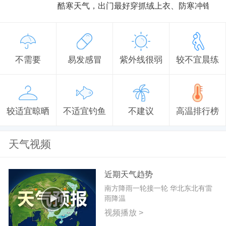
酷寒天气，出门最好穿抓绒上衣、防寒冲锋衣
不需要
易发感冒
紫外线很弱
较不宜晨练
较适宜晾晒
不适宜钓鱼
不建议
高温排行榜
天气视频
近期天气趋势
南方降雨一轮接一轮 华北东北有雷
雨降温
视频播放 >