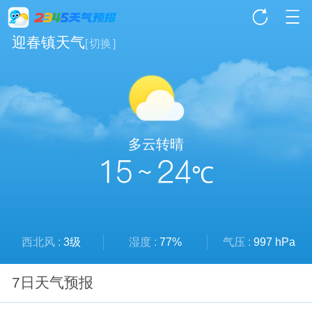
迎春镇天气
[
切换
]
多云转晴
15 ~ 24
℃
西北风 :
3级
湿度 :
77%
气压 :
997 hPa
7日天气预报