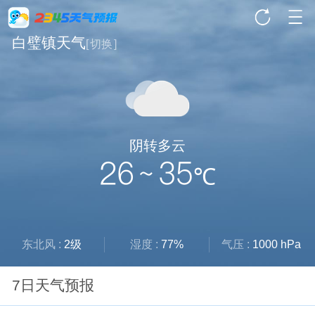
白璧镇天气
[
切换
]
阴转多云
26 ~ 35
℃
东北风 :
2级
湿度 :
77%
气压 :
1000 hPa
7日天气预报