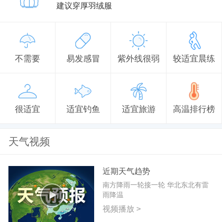
建议穿厚羽绒服
不需要
易发感冒
紫外线很弱
较适宜晨练
很适宜
适宜钓鱼
适宜旅游
高温排行榜
天气视频
近期天气趋势
南方降雨一轮接一轮 华北东北有雷
雨降温
视频播放 >