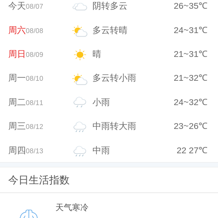
今天
阴转多云
26
~
35
℃
08/07
周六
多云转晴
24
~
31
℃
08/08
周日
晴
21
~
31
℃
08/09
周一
多云转小雨
21
~
32
℃
08/10
周二
小雨
24
~
32
℃
08/11
周三
中雨转大雨
23
~
26
℃
08/12
周四
中雨
22
27
℃
08/13
今日生活指数
天气寒冷