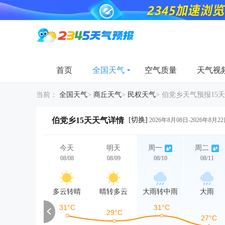
首页
全国天气
空气质量
天气视
当前：
全国天气
>
商丘天气
>
民权天气
>
伯党乡天气预报15天
[切换]
伯党乡15天天气详情
2026年8月08日-2026年8月2
今天
明天
周一
周二
08/08
08/09
08/10
08/11
多云转晴
晴转多云
大雨转中雨
大雨