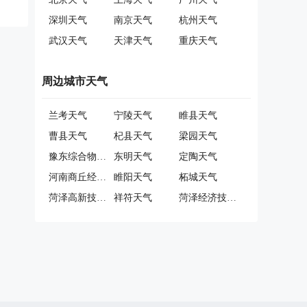
深圳天气
南京天气
杭州天气
武汉天气
天津天气
重庆天气
周边城市天气
兰考天气
宁陵天气
睢县天气
曹县天气
杞县天气
梁园天气
豫东综合物流产业聚集区天气
东明天气
定陶天气
河南商丘经济开发区天气
睢阳天气
柘城天气
菏泽高新技术开发区天气
祥符天气
菏泽经济技术开发区天气