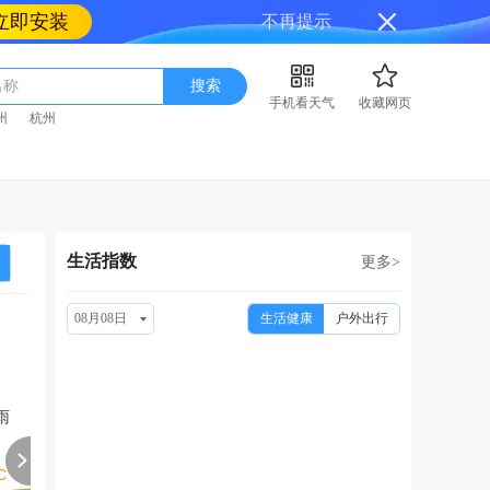
立即安装
不再提示
名称
搜索
手机看天气
收藏网页
州
杭州
生活指数
更多>
08月08日
生活健康
户外出行
周一
周二
周三
周四
周
08/17
08/18
08/19
08/20
08
雨
小雨
阴
小雨转中雨
小雨转大雨
大雨