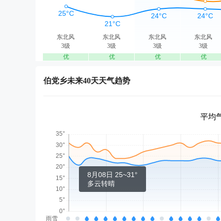
东北风
东北风
东北风
东北风
3级
3级
3级
3级
优
优
优
优
伯党乡未来40天天气趋势
平均气
8月08日 25~31°
多云转晴
雨雪