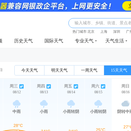
输入城市、乡镇、街道、景点
热门城市:
北京
上海
深圳
广
频
历史天气
国际天气
专业天气
天气生活
2日
今天天气
明天天气
一周天气
15天天气
周三
周四
周五
周六
周日
08/12
08/13
08/14
08/15
08/16
中雨
小雨
小雨转阴
小雨转阴
阴转中