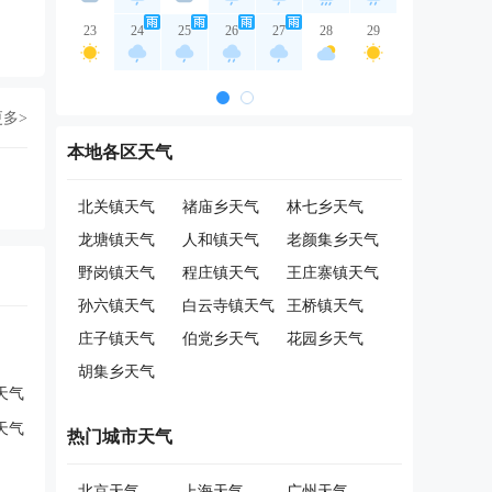
23
24
25
26
27
28
29
更多>
本地各区天气
北关镇天气
禇庙乡天气
林七乡天气
龙塘镇天气
人和镇天气
老颜集乡天气
野岗镇天气
程庄镇天气
王庄寨镇天气
孙六镇天气
白云寺镇天气
王桥镇天气
庄子镇天气
伯党乡天气
花园乡天气
胡集乡天气
天气
天气
热门城市天气
北京天气
上海天气
广州天气