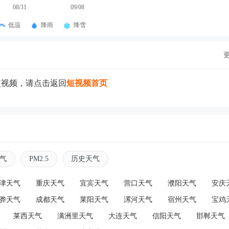
08/31
09/08
低温
降雨
降雪
短视频，请点击返回
短视频首页
气
PM2.5
历史天气
津天气
重庆天气
宜宾天气
营口天气
濮阳天气
安庆
骅天气
成都天气
莱阳天气
漯河天气
宿州天气
宝鸡
莱西天气
满洲里天气
大连天气
信阳天气
邯郸天气