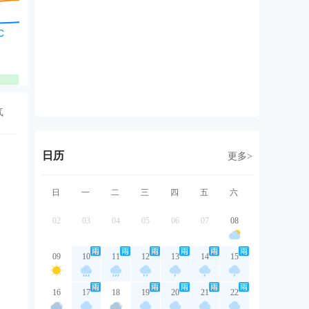
北风
东北风
东北风
东北风
东
2级
3级
2级
2级
2
优
优
优
优
气
日历
更多>
日
一
二
三
四
五
六
02
03
04
05
06
07
08
09
10
11
12
13
14
15
16
17
18
19
20
21
22