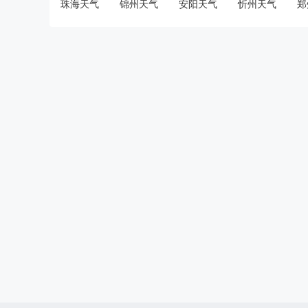
珠海天气
锦州天气
安阳天气
忻州天气
郑