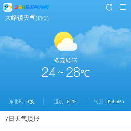
大峪镇天气
[
切换
]
多云转晴
24 ~ 28
℃
东北风 :
3级
湿度 :
81%
气压 :
954 hPa
7日天气预报