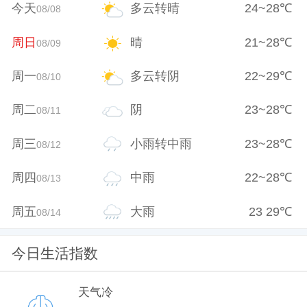
今天
多云转晴
24
~
28
℃
08/08
周日
晴
21
~
28
℃
08/09
周一
多云转阴
22
~
29
℃
08/10
周二
阴
23
~
28
℃
08/11
周三
小雨转中雨
23
~
28
℃
08/12
周四
中雨
22
~
28
℃
08/13
周五
大雨
23
29
℃
08/14
今日生活指数
天气冷