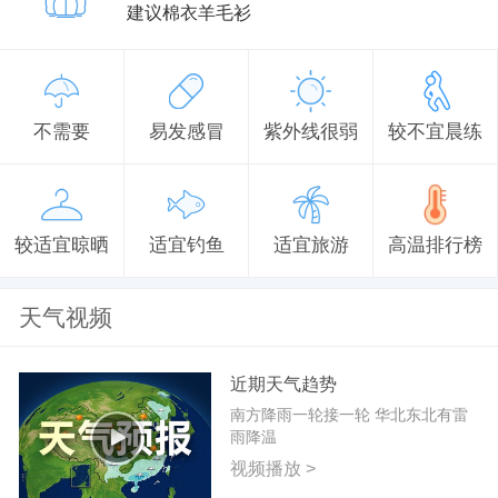
建议棉衣羊毛衫
不需要
易发感冒
紫外线很弱
较不宜晨练
较适宜晾晒
适宜钓鱼
适宜旅游
高温排行榜
天气视频
近期天气趋势
南方降雨一轮接一轮 华北东北有雷
雨降温
视频播放 >