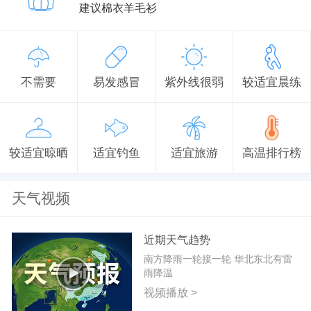
建议棉衣羊毛衫
不需要
易发感冒
紫外线很弱
较适宜晨练
较适宜晾晒
适宜钓鱼
适宜旅游
高温排行榜
天气视频
近期天气趋势
南方降雨一轮接一轮 华北东北有雷
雨降温
视频播放 >