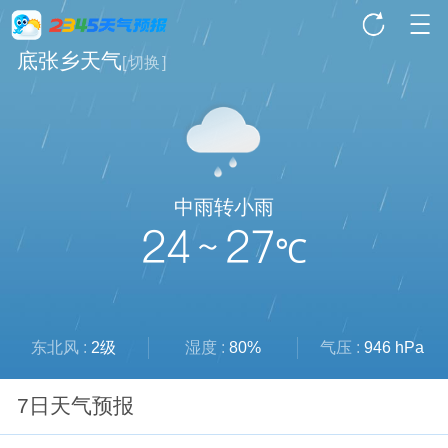
底张乡天气
[
切换
]
中雨转小雨
24 ~ 27
℃
东北风 :
2级
湿度 :
80%
气压 :
946 hPa
7日天气预报