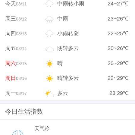
今天
中雨转小雨
24
~
27
℃
08/11
周三
中雨
23
~
26
℃
08/12
周四
小雨转阴
22
~
25
℃
08/13
周五
阴转多云
20
~
26
℃
08/14
周六
晴
20
~
29
℃
08/15
周日
晴转多云
22
~
29
℃
08/16
周一
多云
23
29
℃
08/17
今日生活指数
天气冷