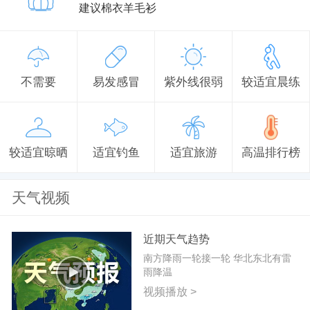
建议棉衣羊毛衫
不需要
易发感冒
紫外线很弱
较适宜晨练
较适宜晾晒
适宜钓鱼
适宜旅游
高温排行榜
天气视频
近期天气趋势
南方降雨一轮接一轮 华北东北有雷
雨降温
视频播放 >