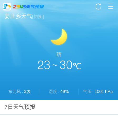
姜庄乡天气
[
切换
]
晴
23 ~ 30
℃
东北风 :
3级
湿度 :
49%
气压 :
1001 hPa
7日天气预报