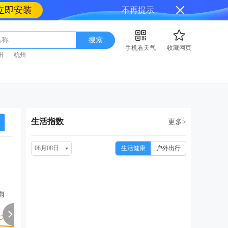
立即安装
不再提示
名称
搜索
手机看天气
收藏网页
州
杭州
生活指数
更多>
08月08日
生活健康
户外出行
周一
周二
周三
周四
周
08/17
08/18
08/19
08/20
08
雨
小雨转阴
阴
小雨
小雨
小雨