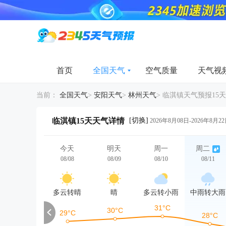
首页
全国天气
空气质量
天气视
当前：
全国天气
>
安阳天气
>
林州天气
>
临淇镇天气预报15天
[切换]
临淇镇15天天气详情
2026年8月08日-2026年8月2
今天
明天
周一
周二
08/08
08/09
08/10
08/11
多云转晴
晴
多云转小雨
中雨转大雨