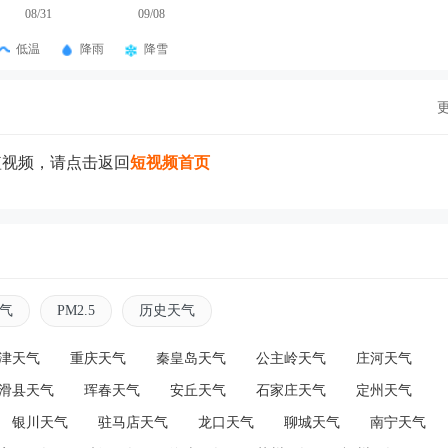
08/31
09/08
低温
降雨
降雪
短视频，请点击返回
短视频首页
气
PM2.5
历史天气
津天气
重庆天气
秦皇岛天气
公主岭天气
庄河天气
滑县天气
珲春天气
安丘天气
石家庄天气
定州天气
银川天气
驻马店天气
龙口天气
聊城天气
南宁天气