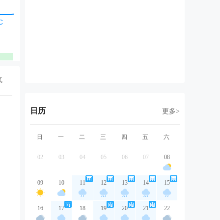
东北风
东北风
东北风
东北风
东
2级
2级
2级
2级
1
优
优
优
优
气
日历
更多>
日
一
二
三
四
五
六
02
03
04
05
06
07
08
09
10
11
12
13
14
15
16
17
18
19
20
21
22