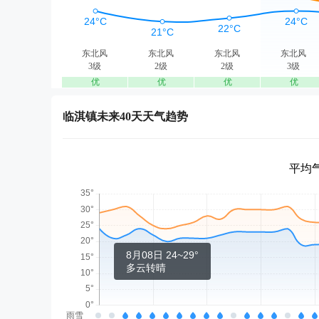
东北风
东北风
东北风
东北风
3级
2级
2级
3级
优
优
优
优
临淇镇未来40天天气趋势
平均气
8月08日 24~29°
多云转晴
雨雪