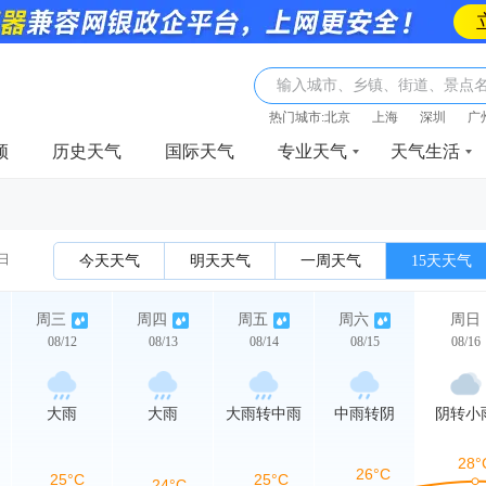
输入城市、乡镇、街道、景点
热门城市:
北京
上海
深圳
广
频
历史天气
国际天气
专业天气
天气生活
2日
今天天气
明天天气
一周天气
15天天气
周三
周四
周五
周六
周日
08/12
08/13
08/14
08/15
08/16
大雨
大雨
大雨转中雨
中雨转阴
阴转小