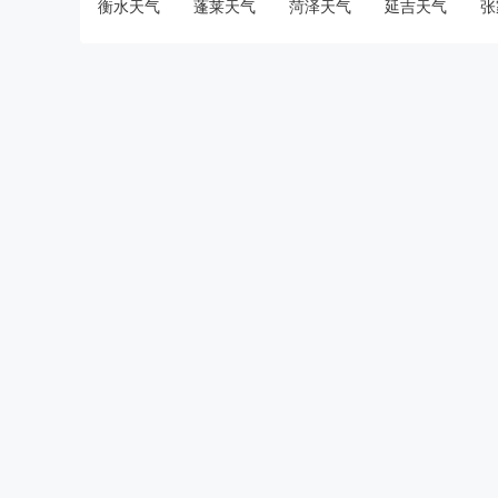
衡水天气
蓬莱天气
菏泽天气
延吉天气
张