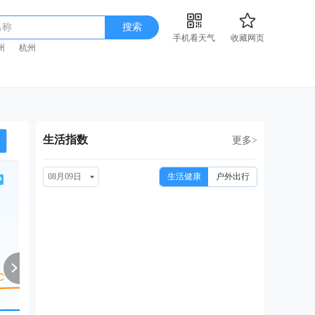
名称
搜索
手机看天气
收藏网页
州
杭州
生活指数
更多>
08月09日
生活健康
户外出行
周二
周三
周四
周五
周
08/18
08/19
08/20
08/21
08
小雨
小雨转阴
小雨
多云转晴
多云