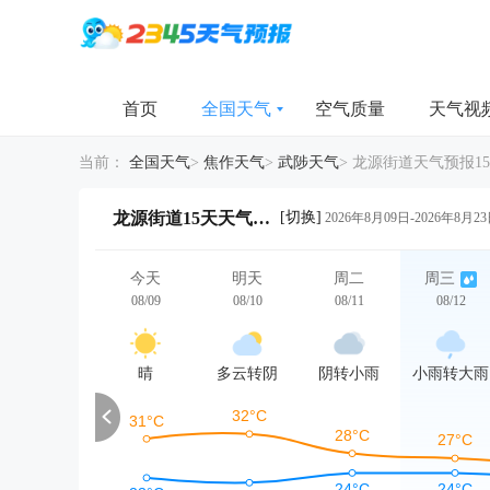
首页
全国天气
空气质量
天气视
当前：
全国天气
>
焦作天气
>
武陟天气
>
龙源街道天气预报1
[切换]
龙源街道15天天气详情
2026年8月09日-2026年8月2
今天
明天
周二
周三
08/09
08/10
08/11
08/12
晴
多云转阴
阴转小雨
小雨转大雨