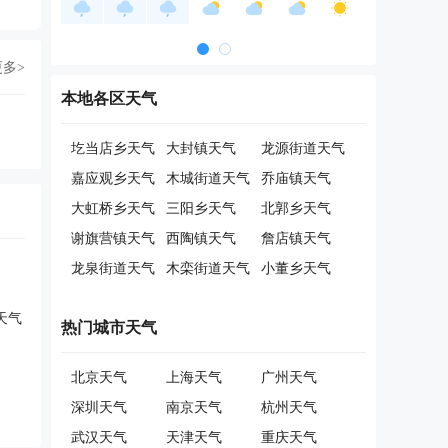
更多>
本地各区天气
圪当店乡天气
大封镇天气
龙源街道天气
嘉应观乡天气
木城街道天气
乔庙镇天气
大虹桥乡天气
三阳乡天气
北郭乡天气
谢旗营镇天气
西陶镇天气
詹店镇天气
龙泉街道天气
木栾街道天气
小董乡天气
天气
热门城市天气
北京天气
上海天气
广州天气
深圳天气
南京天气
杭州天气
武汉天气
天津天气
重庆天气