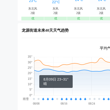
东北风
东风
东北风
东北风
2级
2级
2级
2级
优
优
优
优
龙源街道未来40天天气趋势
平均气
8月09日 23~31°
晴
雨雪
08/08
08/16
08/24