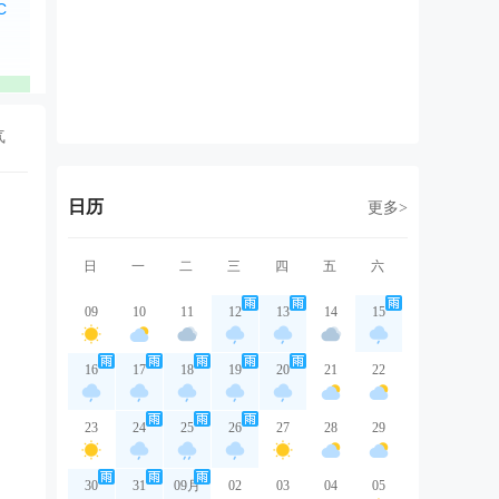
东北风
东北风
东北风
东风
东
1级
1级
2级
2级
1
优
优
优
优
气
日历
更多>
日
一
二
三
四
五
六
09
10
11
12
13
14
15
16
17
18
19
20
21
22
23
24
25
26
27
28
29
30
31
09月
02
03
04
05