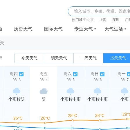
输入城市、乡镇、街道、景点
热门城市:
北京
上海
深圳
广
频
历史天气
国际天气
专业天气
天气生活
5天
3日
今天天气
明天天气
一周天气
15天天气
周四
周五
周六
周日
周一
08/13
08/14
08/15
08/16
08/17
小雨转阴
阴
小雨转中雨
小雨转中雨
小雨