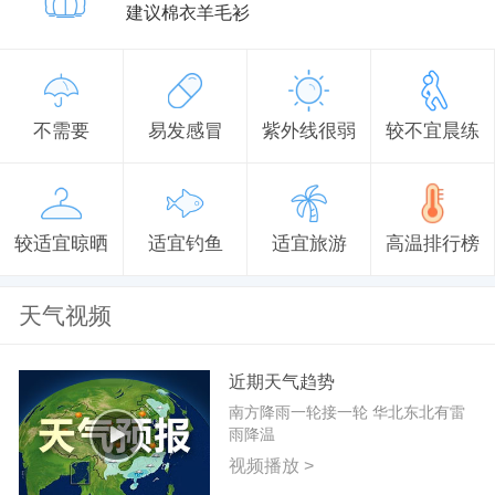
建议棉衣羊毛衫
不需要
易发感冒
紫外线很弱
较不宜晨练
较适宜晾晒
适宜钓鱼
适宜旅游
高温排行榜
天气视频
近期天气趋势
南方降雨一轮接一轮 华北东北有雷
雨降温
视频播放 >