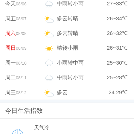
今天
中雨转小雨
27
~
33
℃
08/06
周五
多云转晴
26
~
34
℃
08/07
周六
多云转晴
26
~
32
℃
08/08
周日
晴转小雨
26
~
31
℃
08/09
周一
小雨转中雨
25
~
30
℃
08/10
周二
中雨转小雨
25
~
28
℃
08/11
周三
多云
24
29
℃
08/12
今日生活指数
天气冷