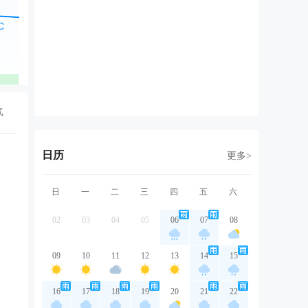
南风
东南风
东南风
东南风
东
1级
1级
1级
1级
1
优
优
优
优
气
日历
更多>
日
一
二
三
四
五
六
02
03
04
05
06
07
08
09
10
11
12
13
14
15
16
17
18
19
20
21
22