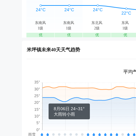
东南风
东南风
东北风
东风
1级
1级
2级
1级
优
优
优
优
米坪镇未来40天天气趋势
平均气
8月06日 24~31°
大雨转小雨
雨雪