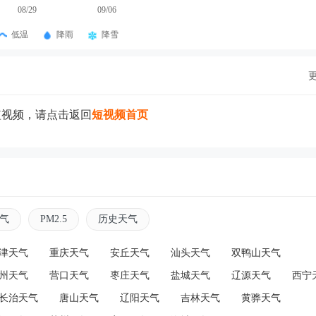
08/29
09/06
低温
降雨
降雪
短视频，请点击返回
短视频首页
气
PM2.5
历史天气
津天气
重庆天气
安丘天气
汕头天气
双鸭山天气
州天气
营口天气
枣庄天气
盐城天气
辽源天气
西宁
长治天气
唐山天气
辽阳天气
吉林天气
黄骅天气