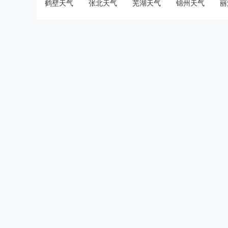
鹤壁天气
张北天气
芜湖天气
锦州天气
丽