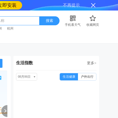
立即安装
不再提示
名称
搜索
手机看天气
收藏网页
州
杭州
生活指数
更多>
08月06日
生活健康
户外出行
周六
周日
周一
周二
周
08/15
08/16
08/17
08/18
08
中雨转小雨
小雨转多云
小雨
中雨转多云
小雨