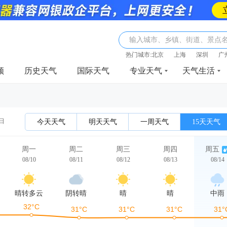
输入城市、乡镇、街道、景点
热门城市:
北京
上海
深圳
广
频
历史天气
国际天气
专业天气
天气生活
0日
今天天气
明天天气
一周天气
15天天气
周一
周二
周三
周四
周五
08/10
08/11
08/12
08/13
08/14
晴转多云
阴转晴
晴
晴
中雨