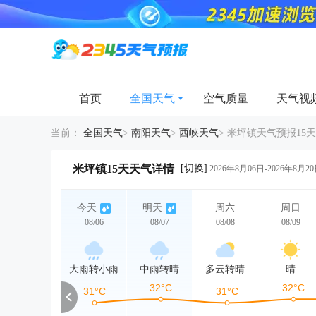
首页
全国天气
空气质量
天气视
当前：
全国天气
>
南阳天气
>
西峡天气
>
米坪镇天气预报15天
[切换]
米坪镇15天天气详情
2026年8月06日-2026年8月2
今天
明天
周六
周日
08/06
08/07
08/08
08/09
大雨转小雨
中雨转晴
多云转晴
晴