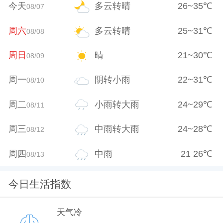
今天
多云转晴
26
~
35
℃
08/07
周六
多云转晴
25
~
31
℃
08/08
周日
晴
21
~
30
℃
08/09
周一
阴转小雨
22
~
31
℃
08/10
周二
小雨转大雨
24
~
29
℃
08/11
周三
中雨转大雨
24
~
28
℃
08/12
周四
中雨
21
26
℃
08/13
今日生活指数
天气冷