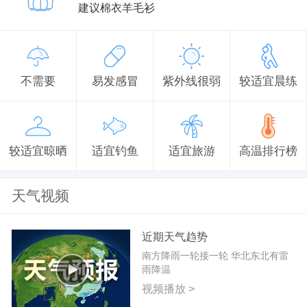
建议棉衣羊毛衫
不需要
易发感冒
紫外线很弱
较适宜晨练
较适宜晾晒
适宜钓鱼
适宜旅游
高温排行榜
天气视频
近期天气趋势
南方降雨一轮接一轮 华北东北有雷
雨降温
视频播放 >