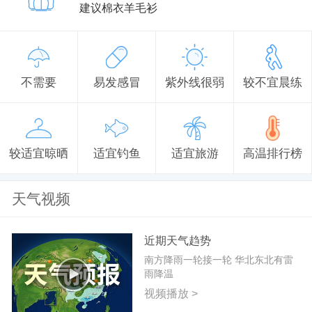
建议棉衣羊毛衫
不需要
易发感冒
紫外线很弱
较不宜晨练
较适宜晾晒
适宜钓鱼
适宜旅游
高温排行榜
天气视频
近期天气趋势
南方降雨一轮接一轮 华北东北有雷
雨降温
视频播放 >