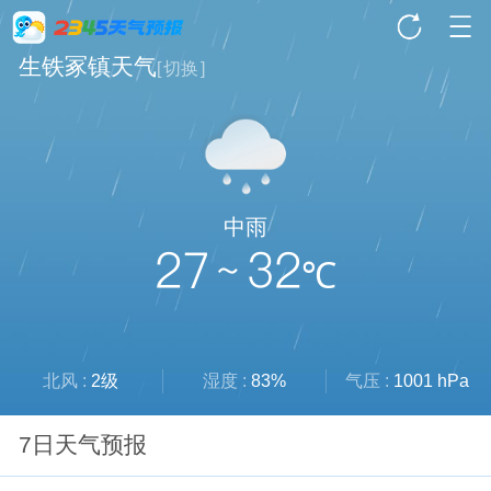
生铁冢镇天气
[
切换
]
中雨
27 ~ 32
℃
北风 :
2级
湿度 :
83%
气压 :
1001 hPa
7日天气预报