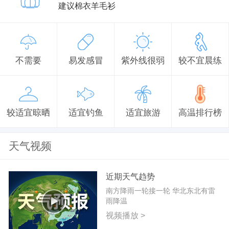
建议棉衣羊毛衫
不需要
易发感冒
紫外线很弱
较不宜晨练
较适宜晾晒
适宜钓鱼
适宜旅游
高温排行榜
天气视频
近期天气趋势
南方降雨一轮接一轮 华北东北有雷
雨降温
视频播放 >