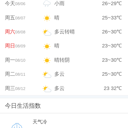
今天
小雨
26
~
29
℃
08/06
周五
晴
25
~
33
℃
08/07
周六
多云转晴
26
~
30
℃
08/08
周日
晴
23
~
30
℃
08/09
周一
晴转阴
23
~
30
℃
08/10
周二
多云
25
~
30
℃
08/11
周三
多云
23
32
℃
08/12
今日生活指数
天气冷