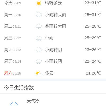
今天
晴转多云
23
~
31
℃
08/09
周一
小雨转大雨
25
~
31
℃
08/10
周二
暴雨转大雨
25
~
28
℃
08/11
周三
中雨
25
~
29
℃
08/12
周四
小雨转阴
23
~
26
℃
08/13
周五
小雨转阴
22
~
24
℃
08/14
周六
多云
21
26
℃
08/15
今日生活指数
天气冷