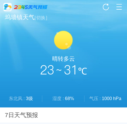
坞墙镇天气
[
切换
]
晴转多云
23 ~ 31
℃
东北风 :
3级
湿度 :
68%
气压 :
1000 hPa
7日天气预报