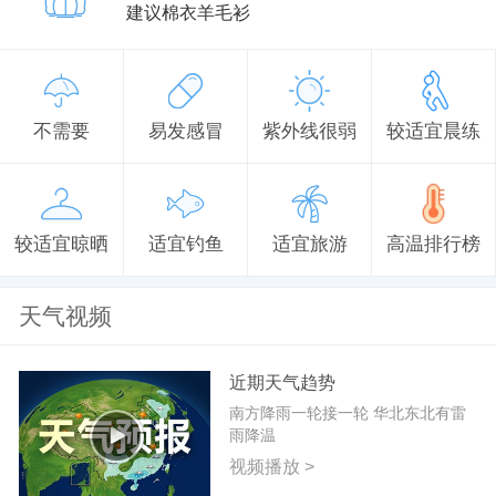
建议棉衣羊毛衫
不需要
易发感冒
紫外线很弱
较适宜晨练
较适宜晾晒
适宜钓鱼
适宜旅游
高温排行榜
天气视频
近期天气趋势
南方降雨一轮接一轮 华北东北有雷
雨降温
视频播放 >