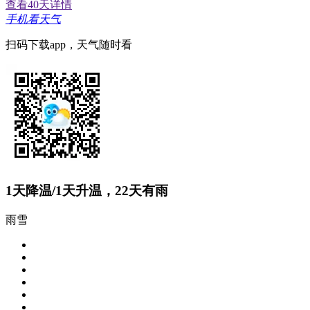
查看40天详情
手机看天气
扫码下载app，天气随时看
1
天降温/
1
天升温，
22
天有雨
雨雪