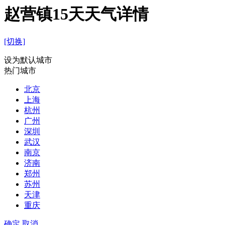
赵营镇15天天气详情
[切换]
设为默认城市
热门城市
北京
上海
杭州
广州
深圳
武汉
南京
济南
郑州
苏州
天津
重庆
确定
取消