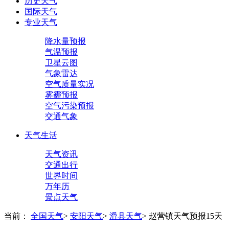
历史天气
国际天气
专业天气
降水量预报
气温预报
卫星云图
气象雷达
空气质量实况
雾霾预报
空气污染预报
交通气象
天气生活
天气资讯
交通出行
世界时间
万年历
景点天气
当前：
全国天气
>
安阳天气
>
滑县天气
>
赵营镇天气预报15天