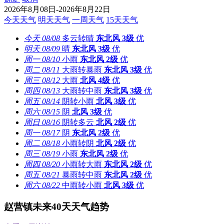
2026年8月08日-2026年8月22日
今天天气
明天天气
一周天气
15天天气
今天
08/08
多云转晴
东北风
3级
优
明天
08/09
晴
东北风
3级
优
周一
08/10
小雨
东北风
2级
优
周二
08/11
大雨转暴雨
东北风
3级
优
周三
08/12
大雨
北风
4级
优
周四
08/13
大雨转中雨
东北风
3级
优
周五
08/14
阴转小雨
北风
3级
优
周六
08/15
阴
北风
3级
优
周日
08/16
阴转多云
北风
2级
优
周一
08/17
阴
东北风
2级
优
周二
08/18
小雨转阴
北风
2级
优
周三
08/19
小雨
东北风
2级
优
周四
08/20
小雨转大雨
东北风
2级
优
周五
08/21
暴雨转中雨
东北风
2级
优
周六
08/22
中雨转小雨
北风
3级
优
赵营镇未来40天天气趋势