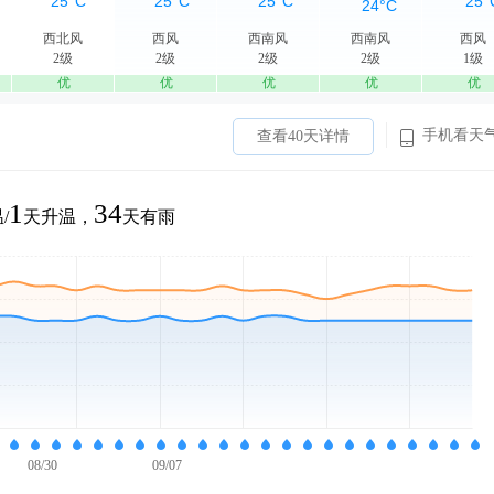
西北风
西风
西南风
西南风
西风
2级
2级
2级
2级
1级
优
优
优
优
优
手机看天
查看40天详情
1
34
/
天升温，
天有雨
08/30
09/07