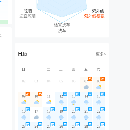
西北风
东北风
东北风
东北风
东
1级
2级
2级
2级
2
适宜晾晒
紫外线很强
优
优
优
优
适宜洗车
气
日历
更多>
日
一
二
三
四
五
六
02
03
04
05
06
07
08
09
10
11
12
13
14
15
16
17
18
19
20
21
22
23
24
25
26
27
28
29