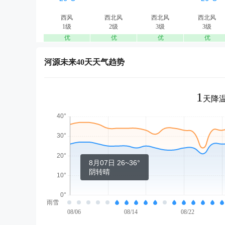
西风
西北风
西北风
西北风
1级
2级
3级
3级
优
优
优
优
河源未来40天天气趋势
1
天降温
8月07日 26~36°
阴转晴
雨雪
08/06
08/14
08/22