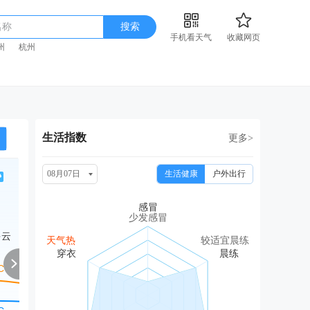
名称
搜索
手机看天气
收藏网页
州
杭州
生活指数
更多>
08月07日
生活健康
户外出行
周日
周一
周二
周三
周
08/16
08/17
08/18
08/19
08
少发感冒
多云
中雨
阴
中雨
中雨转多云
中
天气热
较适宜晨练