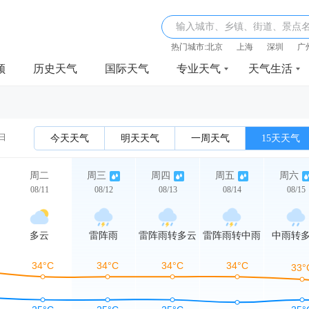
输入城市、乡镇、街道、景点
热门城市:
北京
上海
深圳
广
频
历史天气
国际天气
专业天气
天气生活
1日
今天天气
明天天气
一周天气
15天天气
周二
周三
周四
周五
周六
08/11
08/12
08/13
08/14
08/15
多云
雷阵雨
雷阵雨转多云
雷阵雨转中雨
中雨转