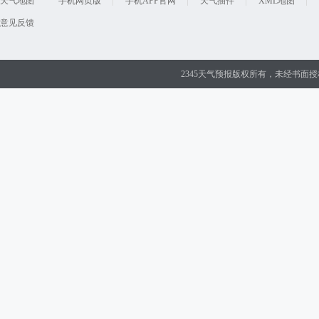
天气地图
手机网页版
手机APP官网
天气插件
XML地图
意见反馈
2345天气预报版权所有，未经书面