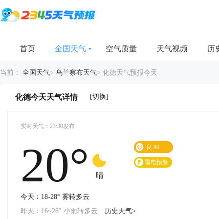
首页
全国天气
空气质量
天气视频
历
当前：
全国天气
>
乌兰察布天气
>
化德天气预报今天
[切换]
化德今天天气详情
实时天气：23:30发布
20°
良
80
雷电预警
晴
今天：18-28° 雾转多云
昨天：16~26° 小雨转多云
历史天气>