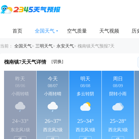
首页
全国天气
空气质量
天气视频
历
当前：
全国天气
>
三明天气
>
永安天气
>
槐南镇天气预报7天
[切换]
槐南镇7天天气详情
昨天
今天
明天
周日
08/06
08/07
08/08
08/09
小雨转晴
小雨转晴
多云转阴
阴转小雨
24~33°
26~37°
25~34°
25~28°
东北风1级
西北风2级
西北风3级
西北风3级