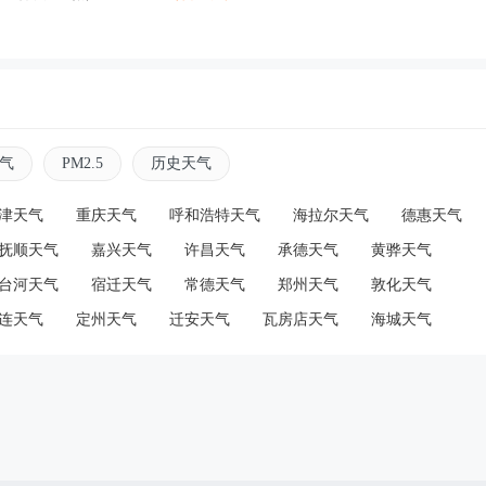
气
PM2.5
历史天气
津天气
重庆天气
呼和浩特天气
海拉尔天气
德惠天气
抚顺天气
嘉兴天气
许昌天气
承德天气
黄骅天气
台河天气
宿迁天气
常德天气
郑州天气
敦化天气
连天气
定州天气
迁安天气
瓦房店天气
海城天气