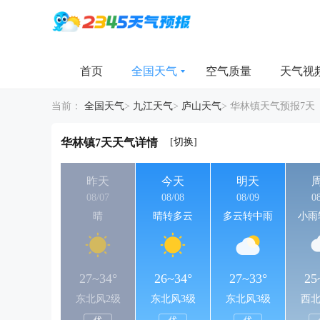
首页
全国天气
空气质量
天气视
当前：
全国天气
>
九江天气
>
庐山天气
>
华林镇天气预报7天
[切换]
华林镇7天天气详情
昨天
今天
明天
08/07
08/08
08/09
0
晴
晴转多云
多云转中雨
小雨
27~34°
26~34°
27~33°
25
东北风2级
东北风3级
东北风3级
西北