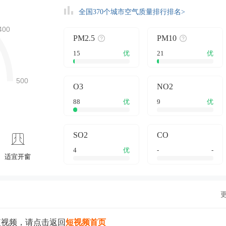
全国370个城市空气质量排行排名>
PM2.5
PM10
15
优
21
优
O3
NO2
88
优
9
优
SO2
CO
4
优
-
-
适宜开窗
短视频，请点击返回
短视频首页