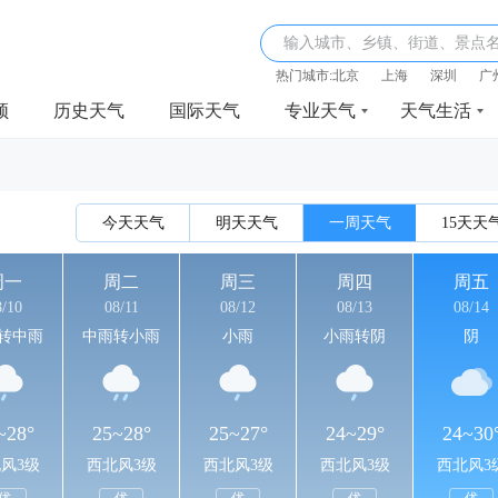
输入城市、乡镇、街道、景点
热门城市:
北京
上海
深圳
广
频
历史天气
国际天气
专业天气
天气生活
今天天气
明天天气
一周天气
15天天
周一
周二
周三
周四
周五
8/10
08/11
08/12
08/13
08/14
转中雨
中雨转小雨
小雨
小雨转阴
阴
~28°
25~28°
25~27°
24~29°
24~30
风3级
西北风3级
西北风3级
西北风3级
西北风3