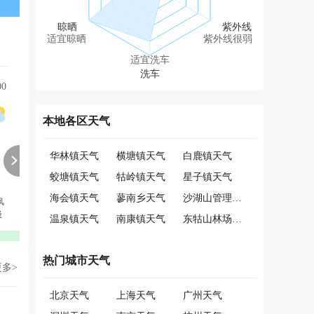
适宜晾晒
紫外线很弱
适宜洗车
00
12:00
13:00
14:00
15:00
16:00
17:00
本地各区天气
华林镇天气
横塘镇天气
白鹿镇天气
蛟塘镇天气
牯岭镇天气
星子镇天气
海会镇天气
蓼南乡天气
沙湖山管理处天气
风
西北风
西北风
西北风
东北风
东北风
东北风
级
3级
3级
3级
3级
3级
3级
温泉镇天气
南康镇天气
东牯山林场天气
优
优
优
优
优
优
热门城市天气
更多>
北京天气
上海天气
广州天气