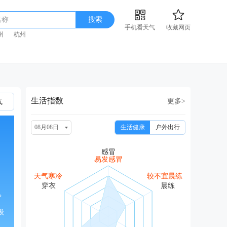
名称
搜索
手机看天气
收藏网页
州
杭州
生活指数
更多>
气
08月08日
生活健康
户外出行
易发感冒
天气寒冷
较不宜晨练
°
级