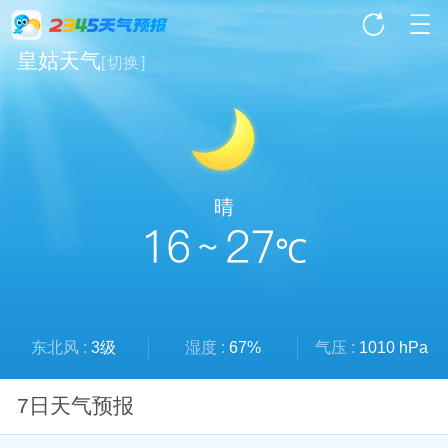
皇姑天气
[
切换
]
晴
16 ~ 27
℃
东北风 :
3级
湿度 :
67%
气压 :
1010 hPa
7日天气预报