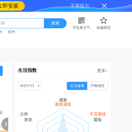
立即安装
不再提示
名称
搜索
手机看天气
收藏网页
州
杭州
生活指数
更多>
08月07日
生活健康
户外出行
周日
周一
周二
周三
周
08/16
08/17
08/18
08/19
08
易发感冒
云
多云
阴
阴
多云转小雨
中雨
凉爽
不宜晨练