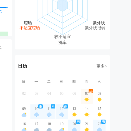
东北风
东北风
东北风
东北风
东
2级
3级
2级
2级
3
不适宜晾晒
紫外线很弱
优
优
优
优
较不适宜
气
日历
更多>
日
一
二
三
四
五
六
02
03
04
05
06
07
08
09
10
11
12
13
14
15
16
17
18
19
20
21
22