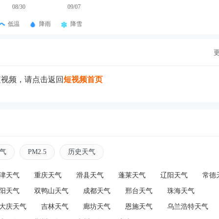
08/30
09/07
低温
降雨
降雪
短视频，请点击返回
短视频首页
气
PM2.5
历史天气
津天气
重庆天气
滑县天气
蓬莱天气
辽阳天气
常德
阳天气
双鸭山天气
成都天气
邢台天气
珠海天气
大庆天气
吉林天气
廊坊天气
恩施天气
乌兰浩特天气