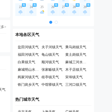
23
24
25
26
27
28
29
更多>
本地各区天气
盐田河镇天气
夫子河镇天气
乘马岗镇天气
福田河镇天气
龟山镇天气
黄土岗镇天气
白果镇天气
顺河镇天气
麻城三河水库天气
麻城明山水库天气
张家畈镇天气
木子店镇天气
阎家河镇天气
歧亭镇天气
宋埠镇天气
铁门岗乡天气
中馆驿镇天气
三河口镇天气
天气
热门城市天气
北京天气
上海天气
广州天气