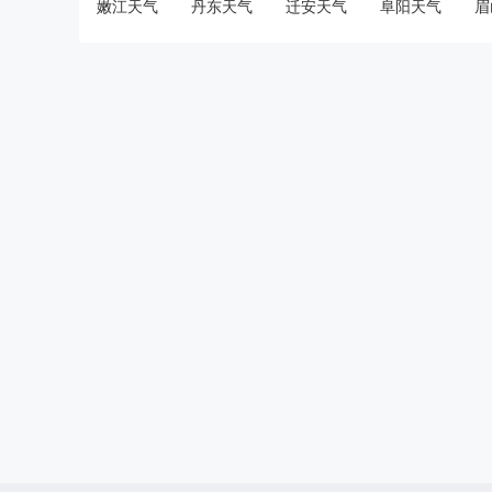
嫩江天气
丹东天气
迁安天气
阜阳天气
眉