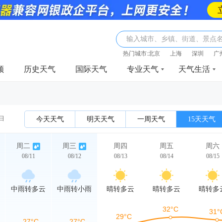
输入城市、乡镇、街道、景点
热门城市:
北京
上海
深圳
广
频
历史天气
国际天气
专业天气
天气生活
1日
今天天气
明天天气
一周天气
15天天气
周二
周三
周四
周五
周六
08/11
08/12
08/13
08/14
08/15
中雨转多云
中雨转小雨
晴转多云
晴转多云
晴转多