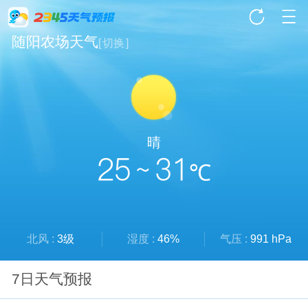
随阳农场天气
[
切换
]
晴
25 ~ 31
℃
北风 :
3级
湿度 :
46%
气压 :
991 hPa
7日天气预报