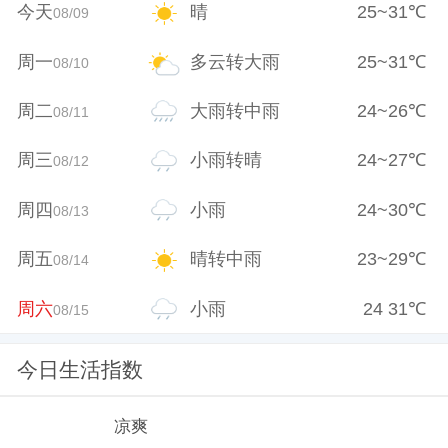
今天
晴
25
~
31
℃
08/09
周一
多云转大雨
25
~
31
℃
08/10
周二
大雨转中雨
24
~
26
℃
08/11
周三
小雨转晴
24
~
27
℃
08/12
周四
小雨
24
~
30
℃
08/13
周五
晴转中雨
23
~
29
℃
08/14
周六
小雨
24
31
℃
08/15
今日生活指数
凉爽