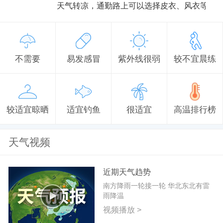
天气转凉，通勤路上可以选择皮衣、风衣等防
不需要
易发感冒
紫外线很弱
较不宜晨练
较适宜晾晒
适宜钓鱼
很适宜
高温排行榜
天气视频
近期天气趋势
南方降雨一轮接一轮 华北东北有雷
雨降温
视频播放 >