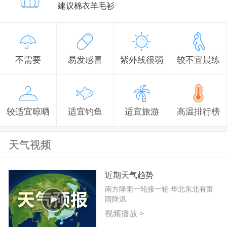
建议棉衣羊毛衫
不需要
易发感冒
紫外线很弱
较不宜晨练
较适宜晾晒
适宜钓鱼
适宜旅游
高温排行榜
天气视频
近期天气趋势
南方降雨一轮接一轮 华北东北有雷
雨降温
视频播放 >