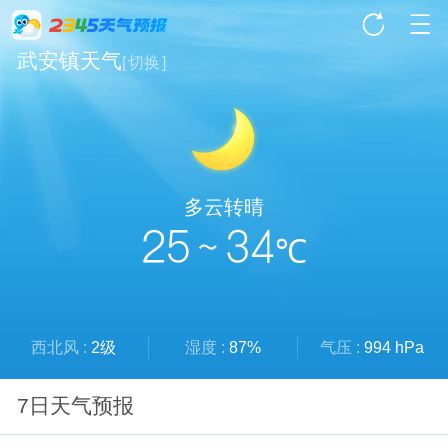
武安镇天气
[
切换
]
多云转晴
25 ~ 34
℃
西北风 :
2级
湿度 :
87%
气压 :
994 hPa
7日天气预报