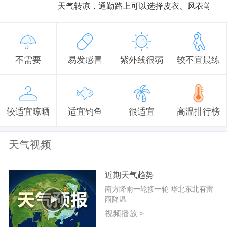
天气转凉，通勤路上可以选择皮衣、风衣等防
不需要
易发感冒
紫外线很弱
较不宜晨练
较适宜晾晒
适宜钓鱼
很适宜
高温排行榜
天气视频
近期天气趋势
南方降雨一轮接一轮 华北东北有雷
雨降温
视频播放 >