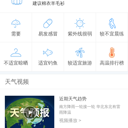
建议棉衣羊毛衫
需要
易发感冒
紫外线很弱
较不宜晨练
不适宜晾晒
适宜钓鱼
较适宜旅游
高温排行榜
天气视频
近期天气趋势
南方降雨一轮接一轮 华北东北有雷
雨降温
视频播放 >