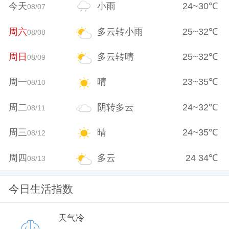
今天
小雨
24
~
30
℃
08/07
周六
多云转小雨
25
~
32
℃
08/08
周日
多云转晴
25
~
32
℃
08/09
周一
晴
23
~
35
℃
08/10
周二
阴转多云
24
~
32
℃
08/11
周三
晴
24
~
35
℃
08/12
周四
多云
24
34
℃
08/13
今日生活指数
天气冷