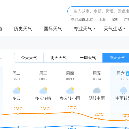
输入城市、乡镇、街道、景点
热门城市:
北京
上海
深圳
广
频
历史天气
国际天气
专业天气
天气生活
1日
今天天气
明天天气
一周天气
15天天气
周二
周三
周四
周五
周六
08/11
08/12
08/13
08/14
08/15
多云
多云转晴
多云转小雨
阴转中雨
中雨转