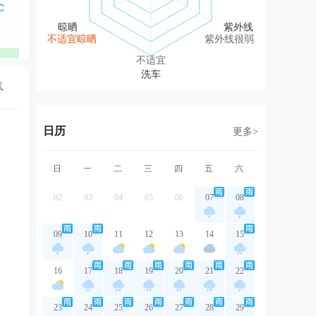
东北风
东北风
东北风
东北风
北
2级
1级
2级
1级
1
不适宜晾晒
紫外线很弱
优
优
优
优
不适宜
气
日历
更多>
日
一
二
三
四
五
六
02
03
04
05
06
07
08
09
10
11
12
13
14
15
16
17
18
19
20
21
22
23
24
25
26
27
28
29