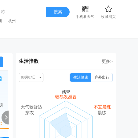
名称
搜索
手机看天气
收藏网页
州
杭州
生活指数
更多>
08月07日
生活健康
户外出行
周日
周一
周二
周三
周
08/16
08/17
08/18
08/19
08
较易发感冒
阴
多云
中雨
中雨
中雨
中
天气较舒适
不宜晨练