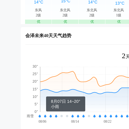
东风
东北风
东北风
东北风
2级
2级
2级
1级
优
优
优
优
会泽未来40天天气趋势
2
8月07日 14~20°
小雨
雨雪
08/06
08/14
08/22