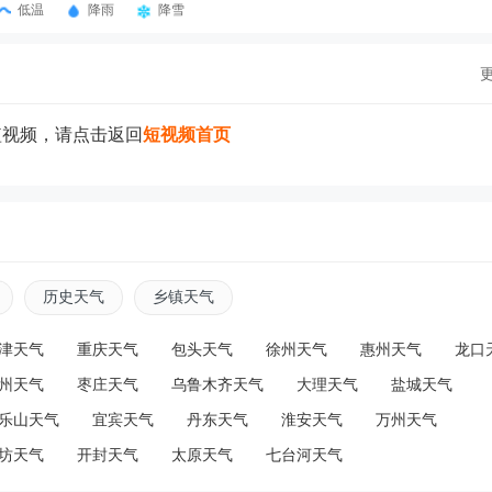
低温
降雨
降雪
短视频，请点击返回
短视频首页
历史天气
乡镇天气
津天气
重庆天气
包头天气
徐州天气
惠州天气
龙口
州天气
枣庄天气
乌鲁木齐天气
大理天气
盐城天气
乐山天气
宜宾天气
丹东天气
淮安天气
万州天气
坊天气
开封天气
太原天气
七台河天气