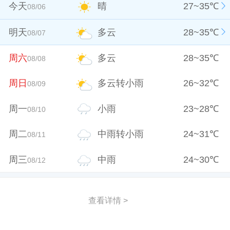
今天
晴
27
~
35
℃
08/06
明天
多云
28
~
35
℃
08/07
周六
多云
28
~
35
℃
08/08
周日
多云转小雨
26
~
32
℃
08/09
周一
小雨
23
~
28
℃
08/10
周二
中雨转小雨
24
~
31
℃
08/11
周三
中雨
24
~
30
℃
08/12
查看详情 >