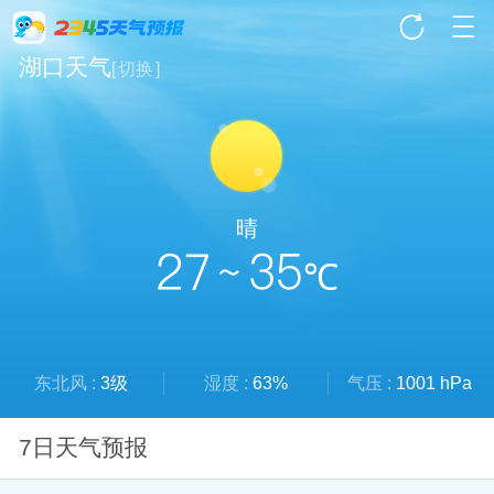
湖口天气
[
切换
]
晴
27 ~ 35
℃
东北风 :
3级
湿度 :
63%
气压 :
1001 hPa
7日天气预报